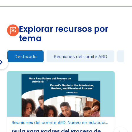
Explorar recursos por
tema
Destacado
Reuniones del comité ARD
Con
Reuniones del comité ARD, Nuevo en educación especial, Nuevo en Texas
Guía Para Padres del Proceso de