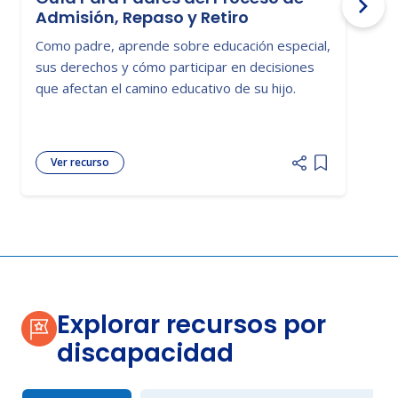
Admisión, Repaso y Retiro
Como padre, aprende sobre educación especial,
E
sus derechos y cómo participar en decisiones
p
que afectan el camino educativo de su hijo.
b
e
Ver recurso
Add item to 
Explorar recursos por
discapacidad