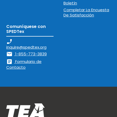
Boletín
Completar La Encuesta
De Satisfacción
Comuníquese con
SPEDTex
phone_enabled
inquire@spedtex.org
mail
1-855-773-3839
article
Formulario de
Contacto