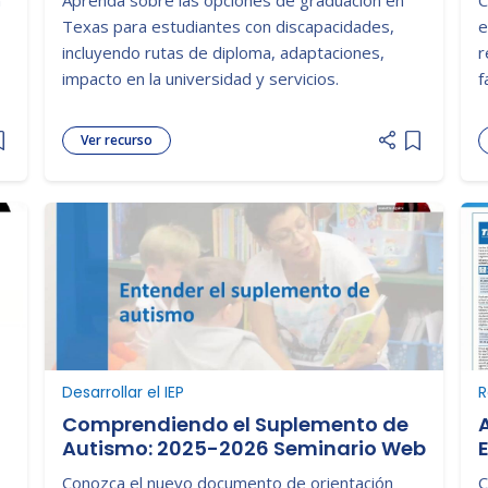
2025-2026 Seminario Web
Texas para estudiantes con discapacidades,
e
incluyendo rutas de diploma, adaptaciones,
r
impacto en la universidad y servicios.
f
Ver recurso
Add item to list
Add item t
Desarrollar el IEP
R
Comprendiendo el Suplemento de
Autismo: 2025-2026 Seminario Web
Conozca el nuevo documento de orientación
C