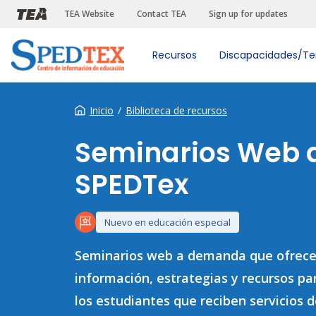
Pasar al contenido principal
TEA Website
Contact TEA
Sign up for updates
Recursos
Discapacidades/T
Inicio
Biblioteca de recursos
Seminarios Web 
SPEDTex
Nuevo en educación especial
Seminarios web a demanda que ofrec
información, estrategias y recursos pa
los estudiantes que reciben servicios 