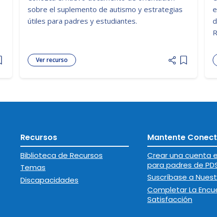
sobre el suplemento de autismo y estrategias
e
útiles para padres y estudiantes.
d
R
Ver recurso
Add item to list
Add item t
Recursos
Mantente Conec
Biblioteca de Recursos
Crear una cuenta e
para padres de PD
Temas
Suscríbase a Nuest
Discapacidades
Completar La Encu
Satisfacción