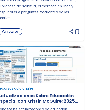
Dirigidos por los Padres (PDSES):
l proceso de solicitud, el mercado en línea y
2025-2026 Seminario Web
espuestas a preguntas frecuentes de las
amilias.
Ver recurso
o list
Add item to list
ecursos adicionales
Actualizaciones Sobre Educación
Especial con Kristin McGuire: 2025-
2026 Seminario Web
onozca las actualizaciones de educación