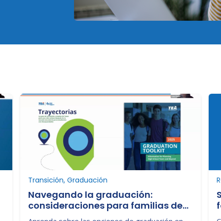
Transición, Graduación
R
Navegando la graduación:
consideraciones para familias de
estudiantes con discapacidades:
n
Aprenda sobre las opciones de graduación en
C