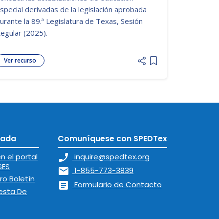
special derivadas de la legislación aprobada
urante la 89.ª Legislatura de Texas, Sesión
egular (2025).
Ver recurso
o list
Add item to list
tada
Comuníquese con SPEDTex
n el portal
phone_enabled
inquire@spedtex.org
SES
mail
1-855-773-3839
ro Boletín
article
Formulario de Contacto
esta De