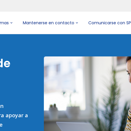
emas
Mantenerse en contacto
Comunicarse con S
de
en
ra apoyar a
de