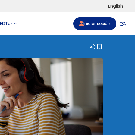
English
Iniciar sesión
PEDTex
Add item to list