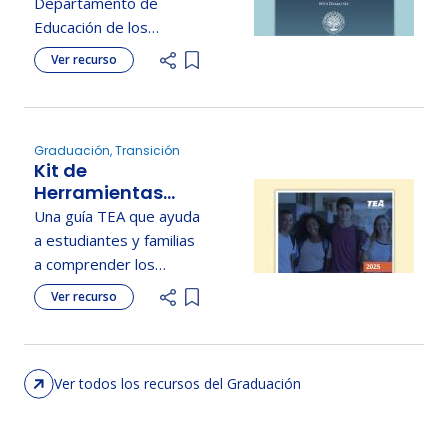
Departamento de
el empleo para
Educación de los
estudiantes con
Estados Unidos (USDE)
Ver recurso
discapacidad
Add item to list
proporciona información
sobre los requisitos
federales para la
planificación de la
Graduación, Transición
Kit de
transición.
Herramientas
para la
Una guía TEA que ayuda
Graduación
a estudiantes y familias
a comprender los
requisitos de graduación
Ver recurso
Add item to list
de Texas, los respaldos
y las opciones de
planificación.
[tea.texas.gov]
Ver todos los recursos del Graduación