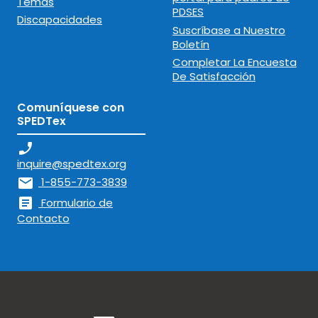
Temas
PDSES
Discapacidades
Suscríbase a Nuestro
Boletín
Completar La Encuesta
De Satisfacción
Comuníquese con
SPEDTex
phone_enabled
inquire@spedtex.org
mail
1-855-773-3839
article
Formulario de
Contacto