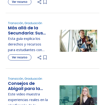
Ver recurso
Add item to list
empleo y recuperarse
tras perder el trabajo.
Transición, Graduación
Más allá de la
Secundaria: Sus
derechos en la
Esta guía explica los
Facultad, Escuela
derechos y recursos
de Oficios y Más
para estudiantes con
discapacidades al pasar
Ver recurso
Add item to list
de la preparatoria a la
vida adulta.
Transición, Graduación
Consejos de
Abigail para la
transición
Este video muestra
experiencias reales en la