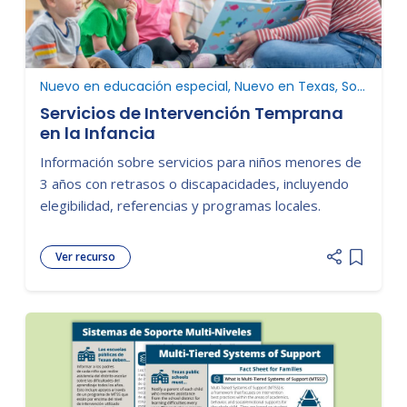
Nuevo en educación especial, Nuevo en Texas, Solicitar una evaluación
Servicios de Intervención Temprana
en la Infancia
Información sobre servicios para niños menores de
3 años con retrasos o discapacidades, incluyendo
elegibilidad, referencias y programas locales.
Ver recurso
Add item