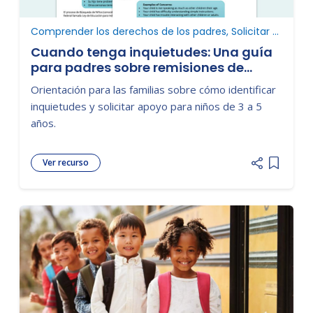
Comprender los derechos de los padres, Solicitar una evaluación, Nuevo en educación especial, Evaluación
Cuando tenga inquietudes: Una guía
para padres sobre remisiones de
educación especial para niños
Orientación para las familias sobre cómo identificar
edades 3-5
inquietudes y solicitar apoyo para niños de 3 a 5
años.
Ver recurso
Add item