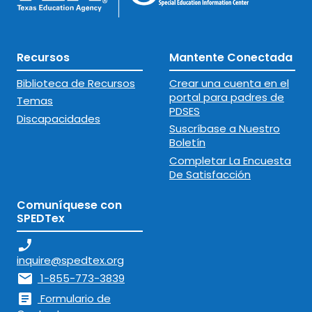
Recursos
Mantente Conectada
Biblioteca de Recursos
Crear una cuenta en el
portal para padres de
Temas
PDSES
Discapacidades
Suscríbase a Nuestro
Boletín
Completar La Encuesta
De Satisfacción
Comuníquese con
SPEDTex
phone_enabled
inquire@spedtex.org
mail
1-855-773-3839
article
Formulario de