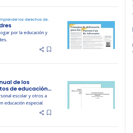
omprender los derechos de
dres
ogar por la educación y
des.
Add item to list
ual de los
ctos de educación
sonal escolar y otros a
n educación especial.
Add item to list