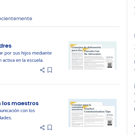
recientemente
dres
ar por sus hijos mediante
n activa en la escuela.
Add item to list
 los maestros
unicación con los
dades.
Add item to list