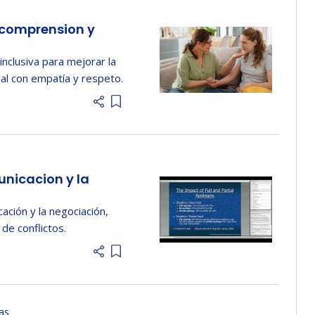
a comprension y
clusiva para mejorar la
al con empatía y respeto.
Add item to list
unicacion y la
ación y la negociación,
de conflictos.
Add item to list
as