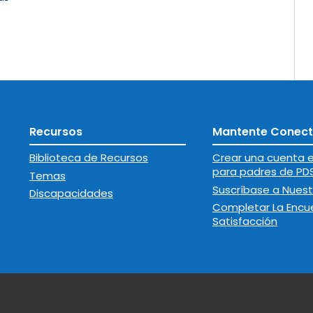
Recursos
Mantente Conec
Biblioteca de Recursos
Crear una cuenta e
para padres de PD
Temas
Suscríbase a Nuest
Discapacidades
Completar La Encu
Satisfacción